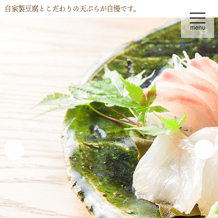
自家製豆腐とこだわりの天ぷらが自慢です。
t
o
menu
g
g
l
e
n
a
v
i
g
a
t
i
o
n