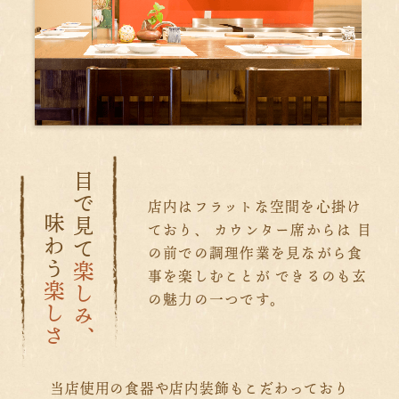
目で見て
店内はフラットな空間を心掛け
味わう
ており、
カウンター席からは
目
の前での調理作業を見ながら
食
楽しみ、
事を楽しむことが できるのも
玄
楽しさ
の魅力の一つです。
当店使用の食器や店内装飾もこだわっており