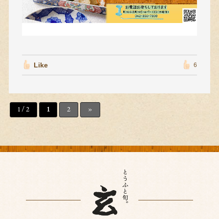
Like
6
1 / 2
1
2
»