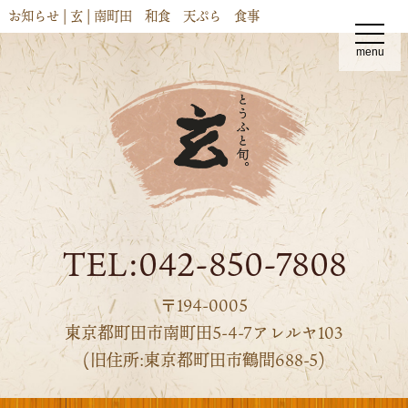
お知らせ | 玄 | 南町田 和食 天ぷら 食事
t
o
menu
g
g
l
e
n
a
v
i
g
a
t
i
o
n
TEL:042-850-7808
〒194-0005
東京都町田市南町田5-4-7アレルヤ103
(旧住所:東京都町田市鶴間688-5)