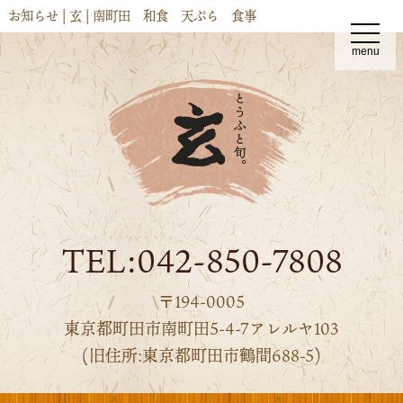
お知らせ | 玄 | 南町田 和食 天ぷら 食事
t
o
menu
g
g
l
e
n
a
v
i
g
a
t
i
o
n
TEL:042-850-7808
〒194-0005
東京都町田市南町田5-4-7アレルヤ103
(旧住所:東京都町田市鶴間688-5)