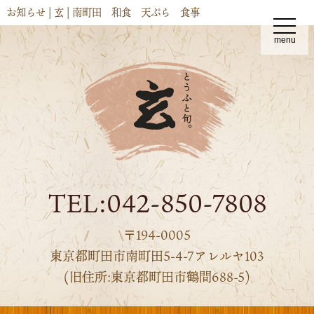
お知らせ | 玄 | 南町田 和食 天ぷら 食事
t
o
menu
g
g
l
e
n
a
v
i
g
a
t
i
o
n
TEL:042-850-7808
〒194-0005
東京都町田市南町田5-4-7アレルヤ103
(旧住所:東京都町田市鶴間688-5)