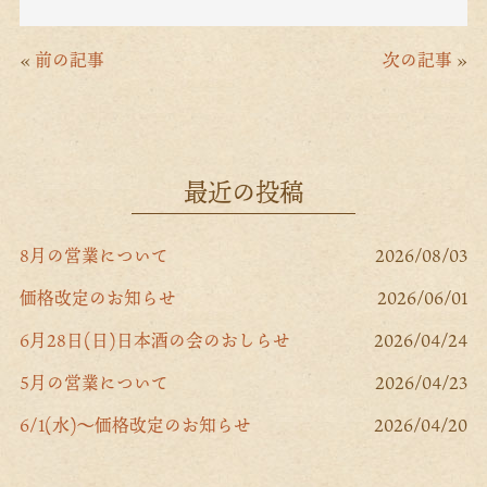
ac
w
n
m
eb
itt
e
ai
«
前の記事
次の記事
»
o
er
l
o
k
最近の投稿
8月の営業について
2026/08/03
価格改定のお知らせ
2026/06/01
6月28日(日)日本酒の会のおしらせ
2026/04/24
5月の営業について
2026/04/23
6/1(水)～価格改定のお知らせ
2026/04/20