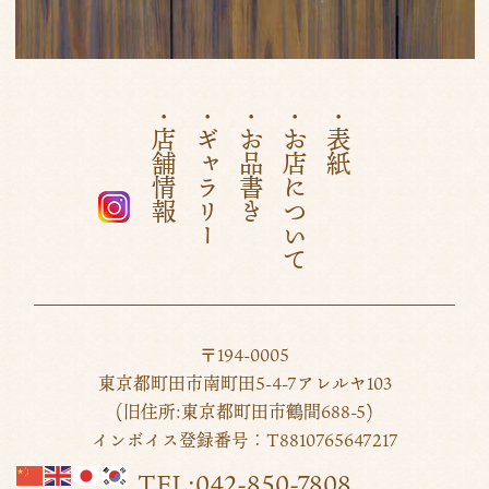
2023年8月
(1)
2023年7月
(1)
2023年4月
(1)
・店舗情報
・ギャラリー
・お品書き
・お店について
・表紙
2023年3月
(2)
2023年2月
(1)
2022年12月
(1)
2022年10月
(1)
2022年8月
(1)
〒194-0005
2022年5月
(1)
東京都町田市南町田5-4-7アレルヤ103
2022年1月
(1)
(旧住所:東京都町田市鶴間688-5)
インボイス登録番号：T8810765647217
2021年12月
(1)
TEL:042-850-7808
2021年3月
(2)