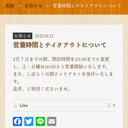
表紙
お知らせ
営業時間とテイクアウトについて
お知らせ
2021.01.12
営業時間とテイクアウトについて
2月７日までの間、閉店時間を20:00までに変更
し、土・日曜は16:00より営業開始いたします。
また、しばらくの間テイクアウトを受付いたしま
す。
是非、ご利用くださいませ。
Like
8
F
T
Li
E