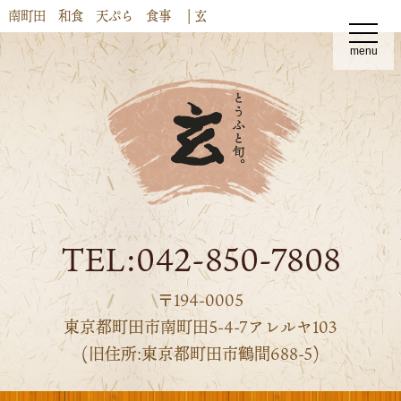
南町田 和食 天ぷら 食事 | 玄
t
o
menu
g
g
l
e
n
a
v
i
g
a
t
i
o
n
TEL:042-850-7808
〒194-0005
東京都町田市南町田5-4-7アレルヤ103
(旧住所:東京都町田市鶴間688-5)