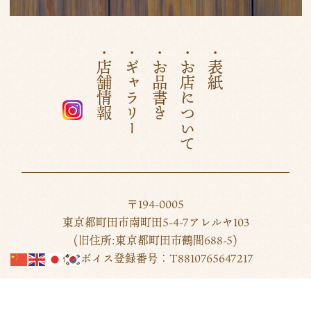
2023年4月
(1)
2023年3月
(2)
・店舗情報
・ギャラリー
・お品書き
・お店について
・表紙
2023年2月
(1)
2022年12月
(1)
2022年10月
(1)
2022年8月
(1)
2022年5月
(1)
〒194-0005
2022年1月
(1)
東京都町田市南町田5-4-7アレルヤ103
2021年12月
(1)
(旧住所:東京都町田市鶴間688-5)
インボイス登録番号：T8810765647217
2021年3月
(2)
TEL:042-850-7808
2021年2月
(1)