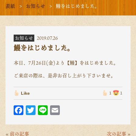
表紙
お知らせ
鰻をはじめました。
お知らせ
2019.07.26
鰻をはじめました。
本日、7月26日(金)より【鰻】をはじめました。
ご来店の際は、是非お召し上がり下さいませ。
Like
1
1
F
T
Li
E
ac
w
n
m
eb
itt
e
ai
«
前の記事
次の記事
»