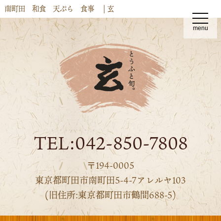
南町田 和食 天ぷら 食事 | 玄
t
o
menu
g
g
l
e
n
a
v
i
g
a
t
i
o
n
TEL:042-850-7808
〒194-0005
東京都町田市南町田5-4-7アレルヤ103
(旧住所:東京都町田市鶴間688-5)